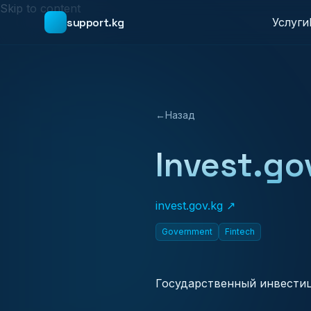
Skip to content
support.kg
Услуги
←
Назад
Invest.go
invest.gov.kg ↗
Government
Fintech
Государственный инвести