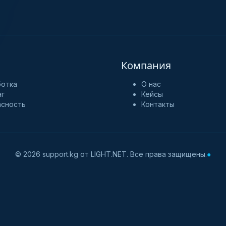
Компания
ботка
О нас
нг
Кейсы
асность
Контакты
© 2026 support.kg от LIGHT.NET. Все права защищены.
●