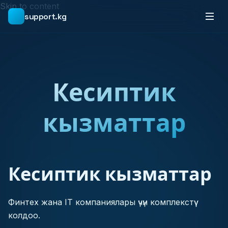
Skip to content
support.kg
Кесиптик
кызматтар
Кесиптик кызматтар
Финтех жана IT компаниялары үчүн комплекстүү
колдоо.