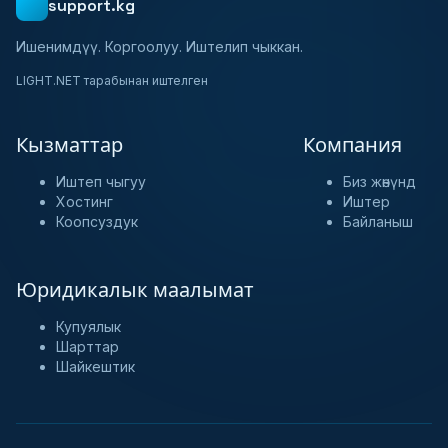
support.kg
Ишенимдүү. Коргоолуу. Иштелип чыккан.
LIGHT.NET тарабынан иштелген
Кызматтар
Компания
Иштеп чыгуу
Биз жөнүндө
Хостинг
Иштер
Коопсуздук
Байланыш
Юридикалык маалымат
Купуялык
Шарттар
Шайкештик