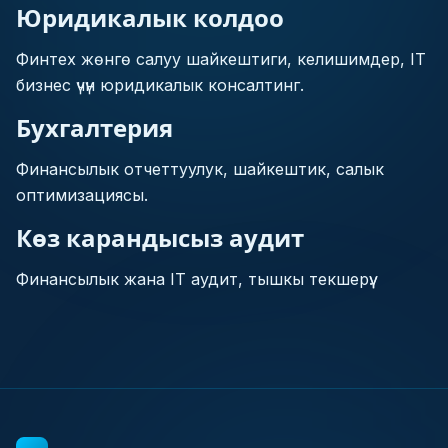
Юридикалык колдоо
Финтех жөнгө салуу шайкештиги, келишимдер, IT
бизнес үчүн юридикалык консалтинг.
Бухгалтерия
Финансылык отчеттуулук, шайкештик, салык
оптимизациясы.
Көз карандысыз аудит
Финансылык жана IT аудит, тышкы текшерүү.