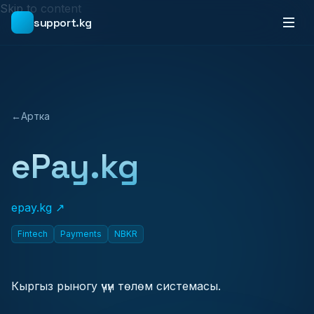
Skip to content
support.kg
←
Артка
ePay.kg
epay.kg ↗
Fintech
Payments
NBKR
Кыргыз рыногу үчүн төлөм системасы.