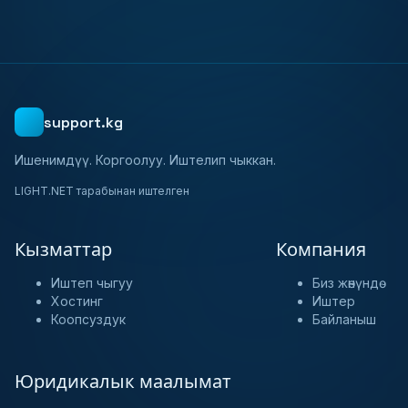
support.kg
Ишенимдүү. Коргоолуу. Иштелип чыккан.
LIGHT.NET тарабынан иштелген
Кызматтар
Компания
Иштеп чыгуу
Биз жөнүндө
Хостинг
Иштер
Коопсуздук
Байланыш
Юридикалык маалымат